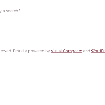
ry a search?
served.
Proudly powered by
Visual Composer
and
WordPr