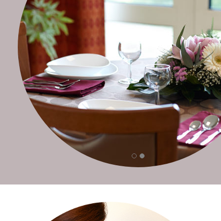
I
N
F
O
S
P
R
A
T
I
Q