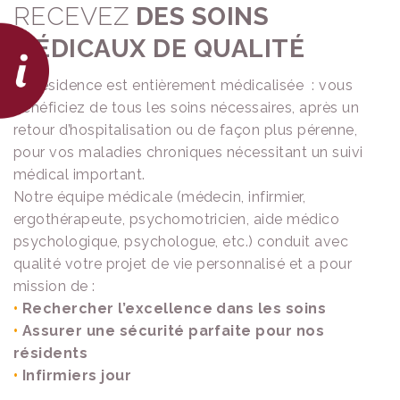
RECEVEZ
DES SOINS
A
I
MÉDICAUX DE QUALITÉ
D
E
La résidence est entièrement médicalisée : vous
S
bénéficiez de tous les soins nécessaires, après un
F
retour d’hospitalisation ou de façon plus pérenne,
I
N
pour vos maladies chroniques nécessitant un suivi
A
médical important.
N
Notre équipe médicale (médecin, infirmier,
C
ergothérapeute, psychomotricien, aide médico
I
È
psychologique, psychologue, etc.) conduit avec
R
qualité votre projet de vie personnalisé et a pour
E
mission de :
S
•
Rechercher l’excellence dans les soins
D
•
Assurer une sécurité parfaite pour nos
O
résidents
S
•
Infirmiers jour
S