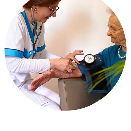
U
E
S
N
O
U
S
T
R
O
U
V
E
R
T
A
R
I
F
S