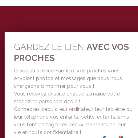
I
E
R
D
'
A
D
M
GARDEZ LE LIEN
AVEC VOS
I
S
PROCHES
S
I
Grâce au service Famileo, vos proches vous
O
envoient photos et messages que nous nous
N
chargeons d’imprimer pour vous !
Vous recevez ensuite chaque semaine votre
VOUS
magazine personnel dédié !
SOUHAITEZ
ÊTRE
Connectés depuis leur ordinateur, leur tablette ou
RAPPELÉ !
leur téléphone vos enfants, petits-enfants, amis
vous font partager les beaux moments de leur
vie en toute confidentialité !